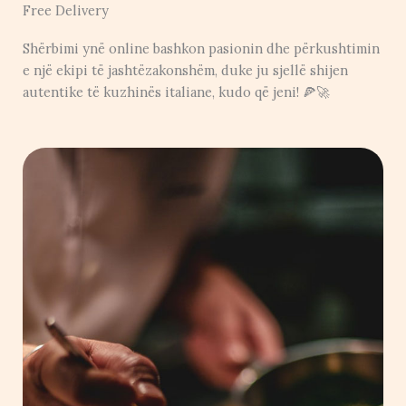
Free Delivery
Shërbimi ynë online bashkon pasionin dhe përkushtimin
e një ekipi të jashtëzakonshëm, duke ju sjellë shijen
autentike të kuzhinës italiane, kudo që jeni! 🍕🚀